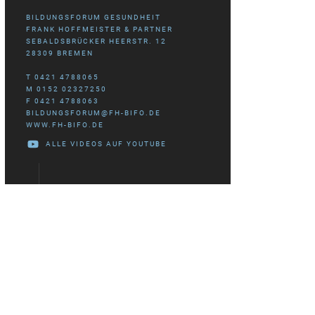
BILDUNGSFORUM GESUNDHEIT
FRANK HOFFMEISTER & PARTNER
SEBALDSBRÜCKER HEERSTR. 12
28309 BREMEN
T 0421 4788065
M 0152 02327250
F 0421 4788063
BILDUNGSFORUM@FH-BIFO.DE
WWW.FH-BIFO.DE
ALLE VIDEOS AUF YOUTUBE