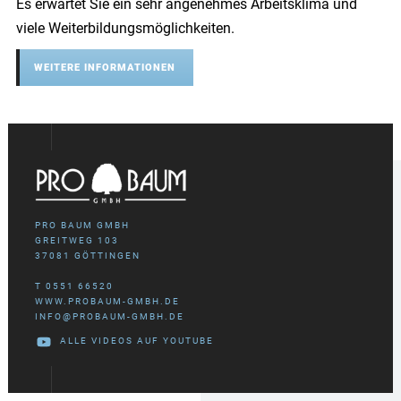
Es erwartet Sie ein sehr angenehmes Arbeitsklima und
viele Weiterbildungsmöglichkeiten.
WEITERE INFORMATIONEN
PRO BAUM GMBH
GREITWEG 103
37081 GÖTTINGEN
T 0551 66520
WWW.PROBAUM-GMBH.DE
INFO@PROBAUM-GMBH.DE
ALLE VIDEOS AUF YOUTUBE