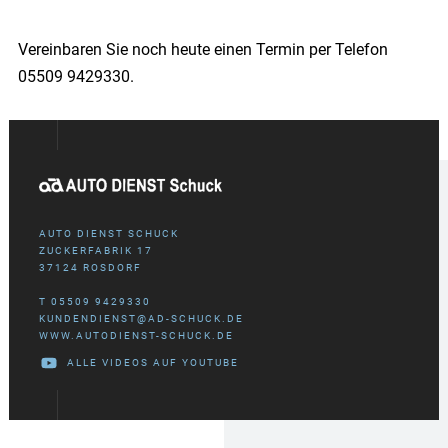
Vereinbaren Sie noch heute einen Termin per Telefon
05509 9429330.
AUTO DIENST SCHUCK
ZUCKERFABRIK 17
37124 ROSDORF
T 05509 9429330
KUNDENDIENST@AD-SCHUCK.DE
WWW.AUTODIENST-SCHUCK.DE
ALLE VIDEOS AUF YOUTUBE