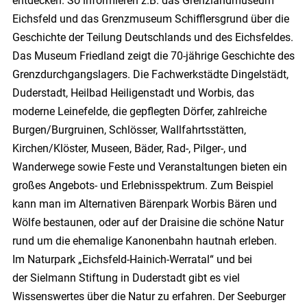
entdecken. So informieren z.B. das
Grenzlandmuseum
Eichsfeld
und das
Grenzmuseum Schifflersgrund
über die
Geschichte der Teilung Deutschlands und des Eichsfeldes.
Das
Museum Friedland
zeigt die 70-jährige Geschichte des
Grenzdurchgangslagers. Die Fachwerkstädte Dingelstädt,
Duderstadt, Heilbad Heiligenstadt und Worbis, das
moderne Leinefelde, die gepflegten Dörfer, zahlreiche
Burgen/Burgruinen, Schlösser, Wallfahrtsstätten,
Kirchen/Klöster, Museen, Bäder, Rad-, Pilger-, und
Wanderwege sowie Feste und Veranstaltungen bieten ein
großes Angebots- und Erlebnisspektrum. Zum Beispiel
kann man im
Alternativen Bärenpark Worbis
Bären und
Wölfe bestaunen, oder auf der Draisine die schöne Natur
rund um die ehemalige Kanonenbahn hautnah erleben.
Im
Naturpark „Eichsfeld-Hainich-Werratal“
und bei
der
Sielmann Stiftung
in Duderstadt gibt es viel
Wissenswertes über die Natur zu erfahren.
Der Seeburger